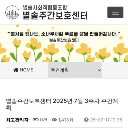
HOME
별솔주간보호센터 2025년 7월 3주차 주간계
획
최고관리자
0건
1,413회
25-07-11 10:36