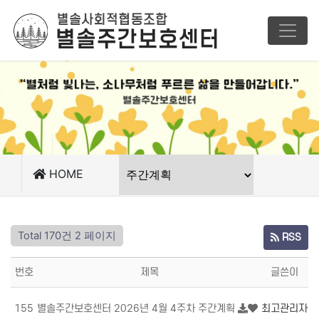
HOME
Total 170건
2 페이지
RSS
번호
제목
글쓴이
조
155
별솔주간보호센터 2026년 4월 4주차 주간계획
최고관리자
4